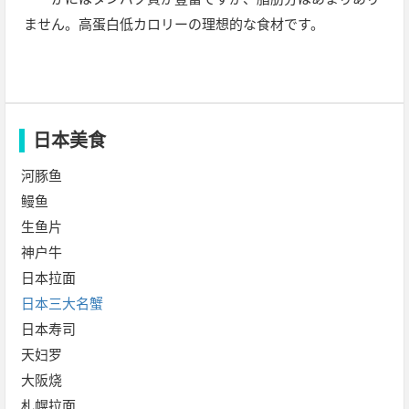
ません。高蛋白低カロリーの理想的な食材です。
日本美食
河豚鱼
鳗鱼
生鱼片
神户牛
日本拉面
日本三大名蟹
日本寿司
天妇罗
大阪烧
札幌拉面