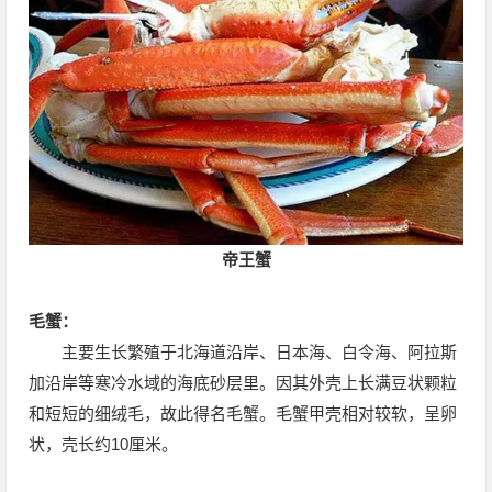
帝王蟹
毛蟹：
主要生长繁殖于北海道沿岸、日本海、白令海、阿拉斯
加沿岸等寒冷水域的海底砂层里。因其外壳上长满豆状颗粒
和短短的细绒毛，故此得名毛蟹。毛蟹甲壳相对较软，呈卵
状，壳长约10厘米。