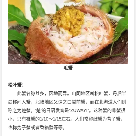
毛蟹
松叶蟹：
此蟹名称甚多，因地而异。山阴地区叫松叶蟹，丹后半
岛称间人蟹，北陆地区又谓之曰越前蟹，而在北海道人们则
称之为楚蟹。‘楚’的日语发音是“ZUWAYI”。这种蟹的雌蟹很
小，只有雄蟹的1/10～1/15左右。人们常称雌蟹为背子蟹，
也称势子蟹或者香箱蟹等等。