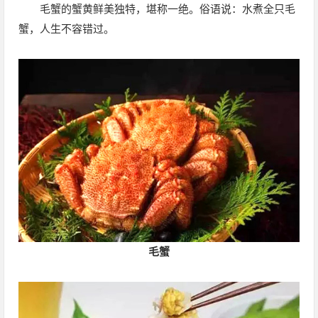
毛蟹的蟹黄鲜美独特，堪称一绝。俗语说：水煮全只毛
蟹，人生不容错过。
毛蟹