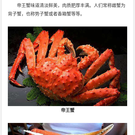
帝王蟹味道清淡鲜美，肉质肥厚丰满。人们常称雌蟹为
背子蟹，也称势子蟹或者香箱蟹等等。
帝王蟹