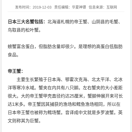
发布时间：2019-12-03 责任编辑：华夏神镖 信息来源：互联网
日本三大名蟹包括：
北海道札幌的帝王蟹、山阴县的毛蟹、
鸟取县的松叶蟹。
螃蟹富含蛋白，但脂肪含量却很少。是理想的高蛋白低脂肪
食品。
帝王蟹：
主要生长繁殖于日本海、鄂霍次克海、北太平洋、北冰
洋等寒冷水域。蟹夹在内共有八只脚。左右蟹夹的大小差距
很大。大的帝王蟹甲壳直径约达25厘米，蟹脚伸展开来可长
达1米多。帝王蟹因其捕获的渔场和鳕鱼渔场相同，所以在
日本帝王蟹也被称为鳕场蟹。音译成中文就是多罗波蟹。英
文则称其为巨蟹。