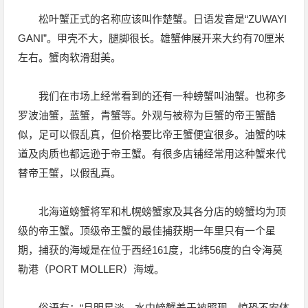
松叶蟹正式的名称应该叫作楚蟹。日语发音是“ZUWAYI
GANI”。甲壳不大，腿脚很长。雄蟹伸展开来大约有70厘米
左右。蟹肉软滑甜美。
我们在市场上经常看到的还有一种螃蟹叫油蟹。也称多
罗波油蟹，蓝蟹，青蟹等。外观与被称为巨蟹的帝王蟹酷
似，足可以假乱真，但价格要比帝王蟹便宜很多。油蟹的味
道及肉质也都远逊于帝王蟹。有很多店铺经常用这种蟹来代
替帝王蟹，以假乱真。
北海道螃蟹将军和札幌螃蟹家及其各分店的螃蟹均为顶
级的帝王蟹。顶级帝王蟹的最佳捕获期一年里只有一个星
期，捕获的海域是在位于西经161度，北纬56度的白令海莫
勒港（PORT MOLLER）海域。
俗语有：“月明星淡，水中螃蟹羞于被照现，惊恐不安体